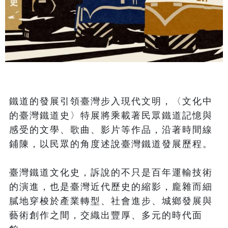
鐵道的發展引領臺灣步入現代文明，〈文化中
的臺灣鐵道史〉特展將乘載著民眾鐵道記憶與
感受的文學、歌曲、影片等作品，沿著時間線
鋪陳，以民眾的角度述說臺灣鐵道發展歷程。

臺灣鐵道文化史，訴說的不只是百年運輸技術
的演進，也是臺灣近代歷史的縮影，龐雜而細
膩地穿梭於產業轉型、社會進步、城鄉發展與
藝術創作之間，交織出豐厚、多元的時代面