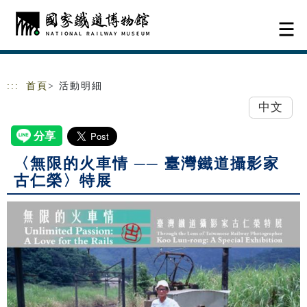
跳到主要內容
網站導覽
:::
首頁
> 活動明細
中文
〈無限的火車情 ── 臺灣鐵道攝影家
古仁榮〉特展