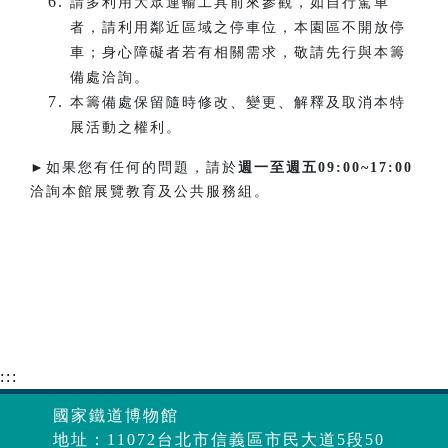
請多利用大眾運輸工具前來參觀，如自行駕車
者，請利用鄰近區域之停車位，本園區不開放停
車；身心障礙者若有相關需求，敬請先行與本籌
備處洽詢。
本籌備處保留隨時修改、變更、解釋及取消本特
展活動之權利。
►如果您有任何的問題，請於
週一至週五
09:00~17:00
洽詢本館展覽教育及公共服務組。
:::
國家鐵道博物館
地址：11072台北市信義區市民大道5段50