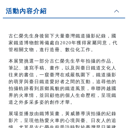
活動內容介紹
古仁榮先生身後留下大量臺灣鐵道攝影紀錄，國
家鐵道博物館籌備處自2020年獲得家屬同意，代
管相關文物，進行造冊、數位化工作。
本展覽挑選一部分古仁榮先生早年拍攝的作品、
筆記、速寫手稿、畫作，以及與臺日鐵道文化人
往來的書信，一窺臺灣在戒嚴氛圍下，鐵道攝影
的萌芽與臺日鐵道愛好者之間的互動，追尋他的
拍攝軌跡看到原鄉風貌的鐵道風景，串聯跨越國
界的火車情，並回顧他的個人生命歷程，呈現鐵
道之外多采多姿的創作才華。
展場並播放由鐵博策畫，黃威勝導演拍攝的紀錄
影片，呈現他熱愛火車的心境與臺、日友人的追
憶，尤其是古仁榮生前受訪時對於臺灣早日籌建