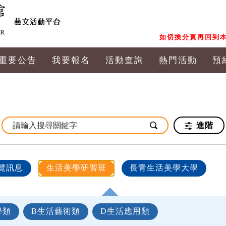
如切換分頁再回到本
重要公告
我要報名
活動查詢
熱門活動
預
進階
覽訊息
生活美學研習班
長青生活美學大學
學類
B生活藝術類
D生活應用類