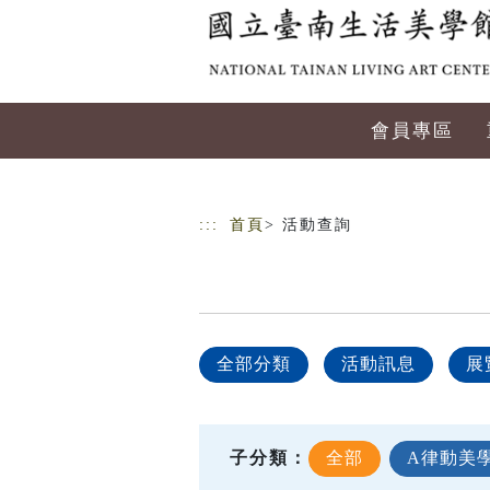
跳到主要內容
網站導覽
會員專區
:::
首頁
> 活動查詢
全部分類
活動訊息
展
子分類：
全部
A律動美