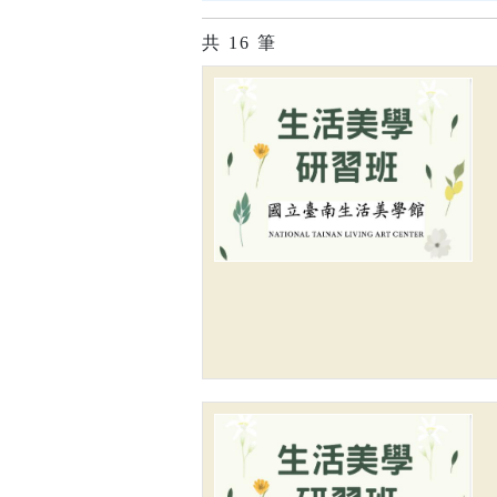
共
16
筆