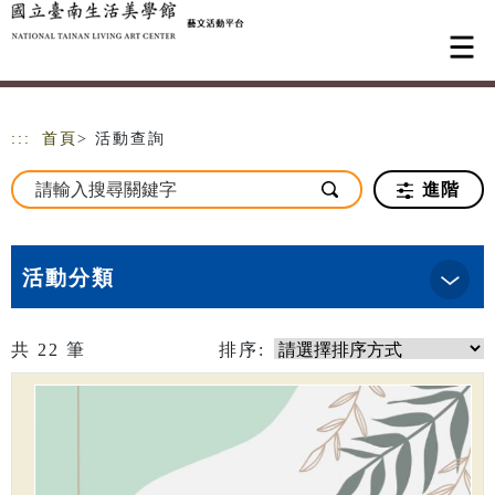
跳到主要內容
網站導覽
:::
首頁
> 活動查詢
進階
活動分類
共
22
筆
排序: