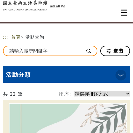
跳到主要內容
網站導覽
:::
首頁
> 活動查詢
進階
活動分類
共
22
筆
排序: