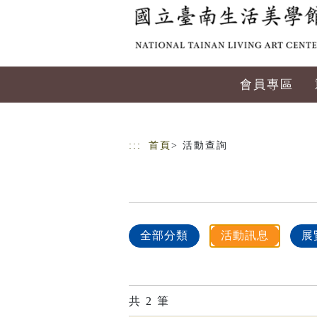
跳到主要內容
網站導覽
會員專區
:::
首頁
> 活動查詢
全部分類
活動訊息
展
共
2
筆