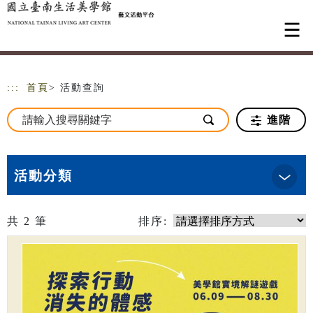
跳到主要內容
網站導覽
:::
首頁
> 活動查詢
進階
活動分類
共
2
筆
排序: