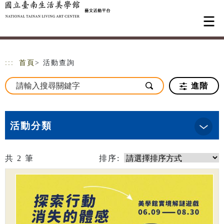
跳到主要內容
網站導覽
:::
首頁
> 活動查詢
進階
活動分類
共
2
筆
排序: