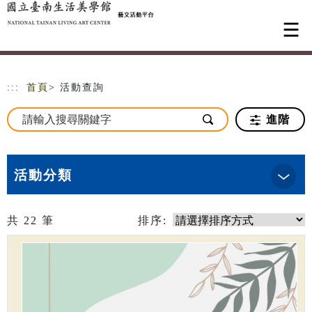
跳到主要內容
網站導覽
:::
首頁
> 活動查詢
進階
活動分類
共
22
筆
排序: