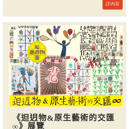
《𨑨迌物&原生藝術的交匯
∞》展覽