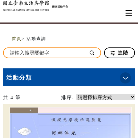
跳到主要內容
網站導覽
:::
首頁
> 活動查詢
進階
活動分類
共
4
筆
排序: