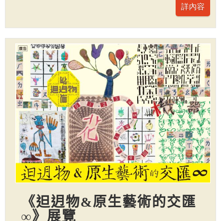
《𨑨迌物&原生藝術的交匯
∞》展覽