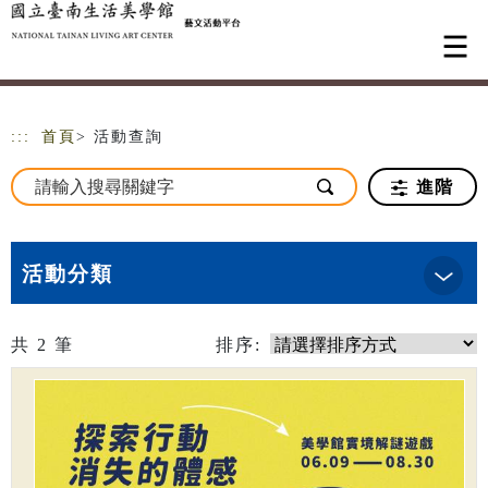
跳到主要內容
網站導覽
:::
首頁
> 活動查詢
進階
活動分類
共
2
筆
排序: