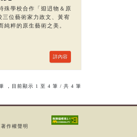
特殊學校合作「𨑨迌物＆原
校三位藝術家力政文、黃宥
而純粹的原生藝術之美。
筆 ，目前顯示
1
至
4
筆 / 共 4 筆
8
| 著作權聲明