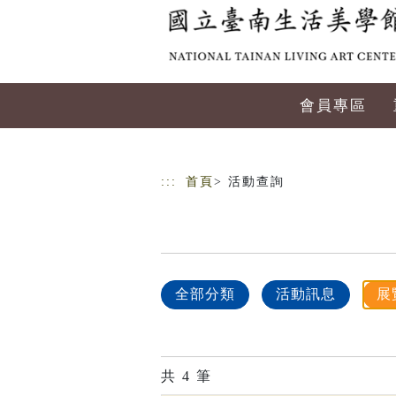
跳到主要內容
網站導覽
會員專區
:::
首頁
> 活動查詢
全部分類
活動訊息
展
共
4
筆