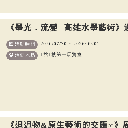
《墨光．流變─高雄水墨藝術》
2026/07/30 ~ 2026/09/01
活動時間
1館1樓第一展覽室
活動地點
《𨑨迌物&原生藝術的交匯∞》