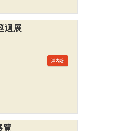
巡迴展
展覽