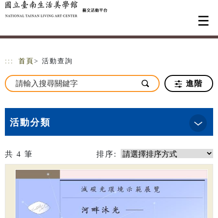
跳到主要內容
網站導覽
:::
首頁
> 活動查詢
進階
活動分類
共
4
筆
排序: