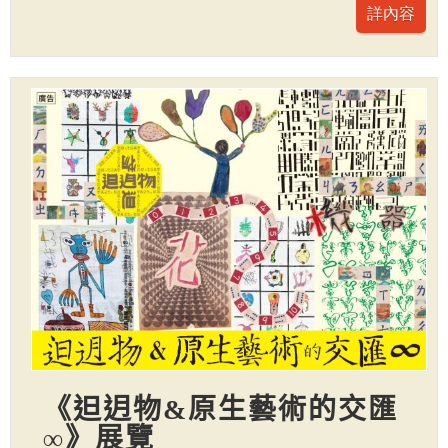
《𨑨迌物&原生藝術的交匯
∞》展覽