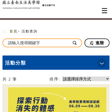
跳到主要內容
網站導覽
:::
首頁
> 活動查詢
進階
活動分類
共
2
筆
排序: