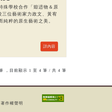
特殊學校合作「𨑨迌物＆原
校三位藝術家力政文、黃宥
而純粹的原生藝術之美。
筆 ，目前顯示
1
至
4
筆 / 共 4 筆
8
| 著作權聲明