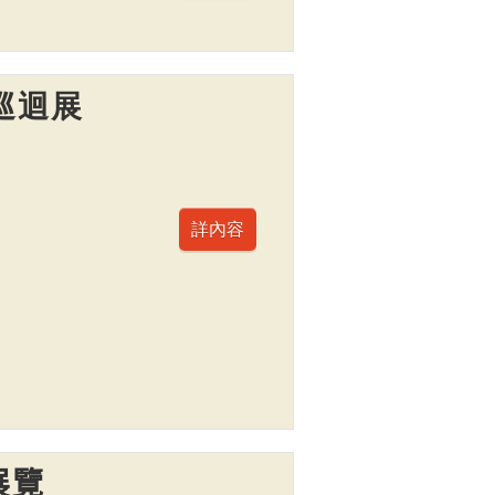
巡迴展
展覽