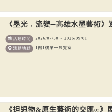
《墨光．流變─高雄水墨藝術》
2026/07/30 ~ 2026/09/01
活動時間
1館1樓第一展覽室
活動地點
《𨑨迌物&原生藝術的交匯∞》