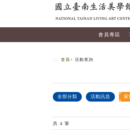
跳到主要內容
網站導覽
會員專區
:::
首頁
> 活動查詢
全部分類
活動訊息
展
共
4
筆