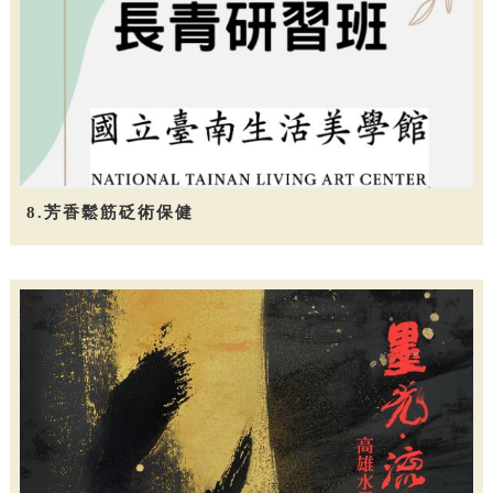
8.芳香鬆筋砭術保健