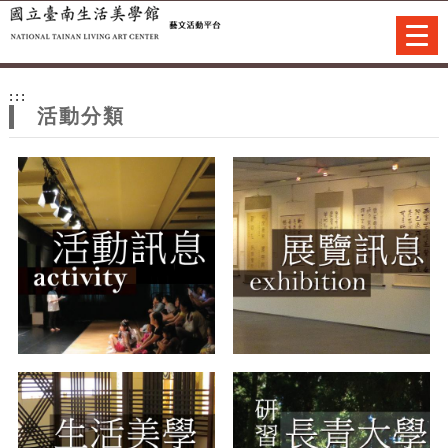
跳到主要內容
網站導覽
Togg
navi
網
:::
站
活動分類
主
題