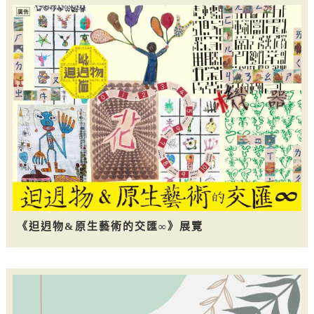
《𨑨迌物&原生藝術的交匯∞》展覽