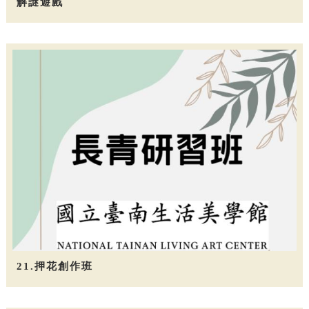
解謎遊戲
21.押花創作班