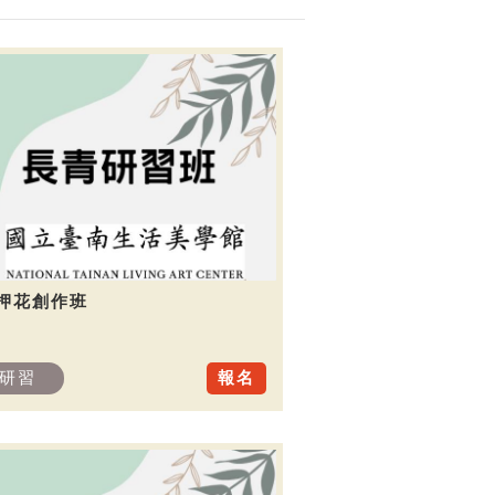
.押花創作班
研習
報名