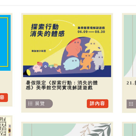
暑假限定《探索行動：消失的體
21
感》美學館空間實境解謎遊戲
容
展覽
詳內容