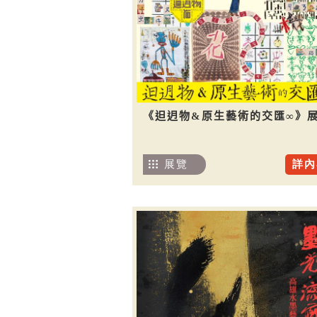
《𨑨迌物&原生藝術的交匯∞》
展覽
詳內