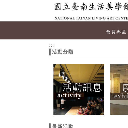
跳到主要內容
網站導覽
網
會員專區
站
:::
活動分類
主
題
最新活動