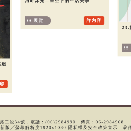
河畔沐光—星空下的生活美學
展覽
詳內容
23
巡迴
容
段34號．電話：(06)2984990 | 傳真：06-2984968
e最新版╱螢幕解析度1920x1080 隱私權及安全政策宣示 | 