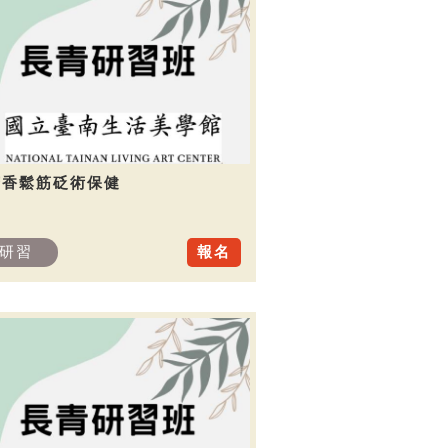
芳香鬆筋砭術保健
研習
報名