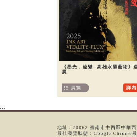
《墨光．流變─高雄水墨藝術》
展
展覽
詳內
:::
地址：70062 臺南市中西區中華西路二
最佳瀏覽狀態：Google Chrom