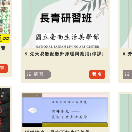
展覽
9.先天易數配數卦原理與應用(停課)
8.
容
研習
報名