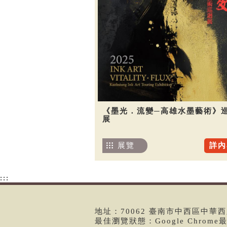
《墨光．流變─高雄水墨藝術》
展
展覽
詳內
:::
地址：70062 臺南市中西區中華西路二
最佳瀏覽狀態：Google Chrom