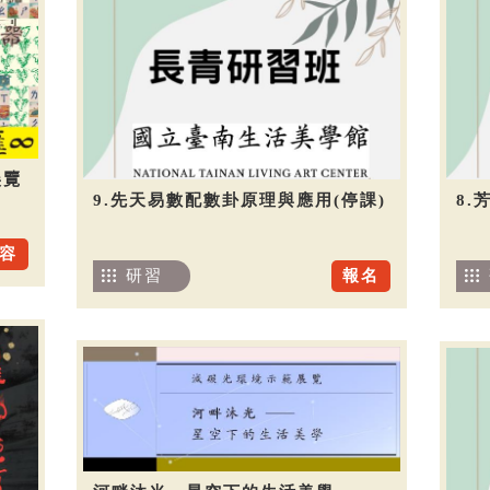
展覽
9.先天易數配數卦原理與應用(停課)
8.
容
研習
報名