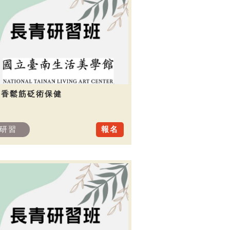
芳香鬆筋砭術保健
研習
報名