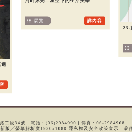
河畔沐光—星空下的生活美學
展覽
詳內容
23
巡迴
容
段34號．電話：(06)2984990 | 傳真：06-2984968
e最新版╱螢幕解析度1920x1080 隱私權及安全政策宣示 | 