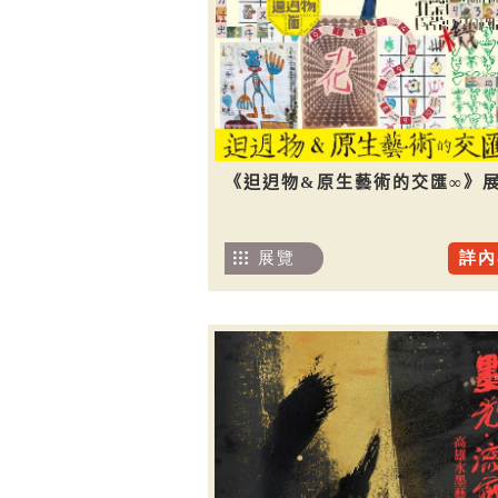
《𨑨迌物&原生藝術的交匯∞》
展覽
詳內