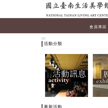
跳到主要內容
網站導覽
網
會員專區
站
:::
活動分類
主
題
最新活動