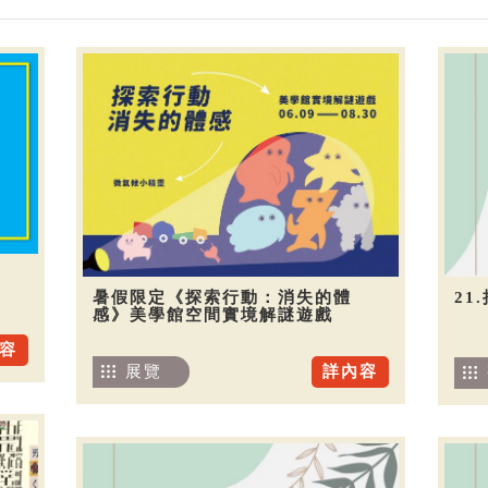
暑假限定《探索行動：消失的體
21
感》美學館空間實境解謎遊戲
容
展覽
詳內容