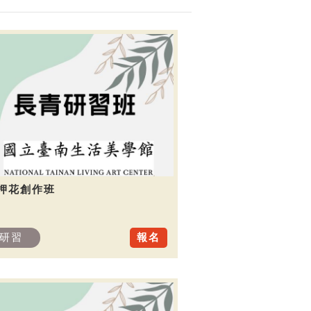
.押花創作班
研習
報名