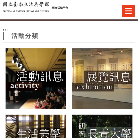
跳到主要內容
網站導覽
Togg
navi
網
:::
站
活動分類
主
題