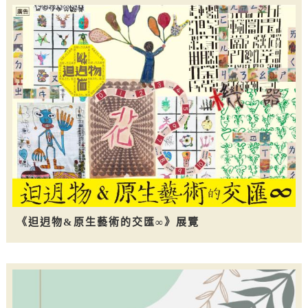
《𨑨迌物&原生藝術的交匯∞》展覽