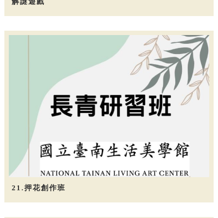
解謎遊戲
21.押花創作班