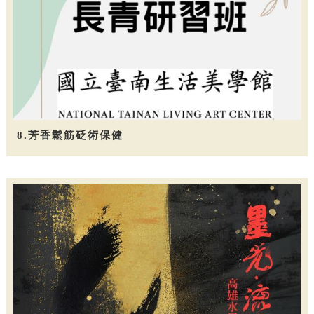
8.芳香鬆筋砭術保健