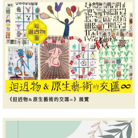
《𨑨迌物&原生藝術的交匯∞》展覽