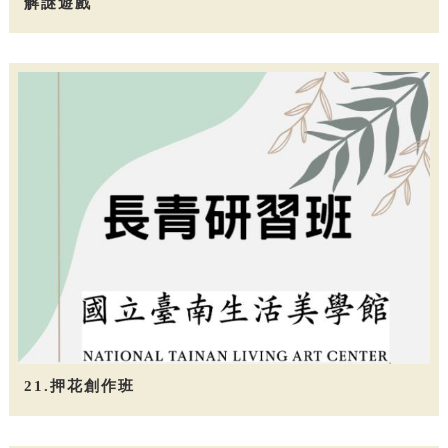
解謎遊戲
21.押花創作班