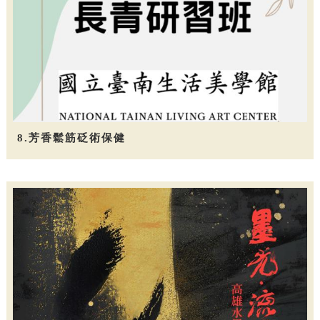
8.芳香鬆筋砭術保健