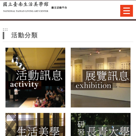
跳到主要內容
網站導覽
Togg
navi
網
:::
站
活動分類
主
題