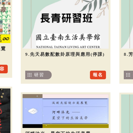
展覽
9.先天易數配數卦原理與應用(停課)
8.
容
研習
報名