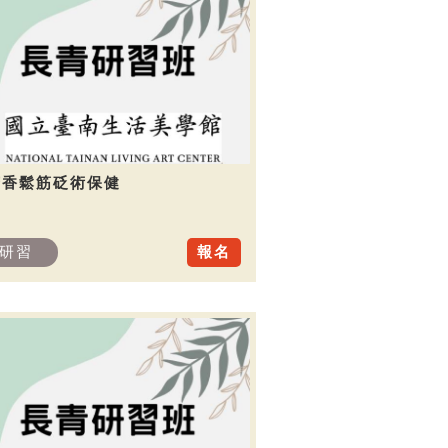
芳香鬆筋砭術保健
研習
報名