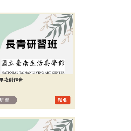
.押花創作班
研習
報名