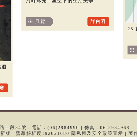
河畔沐光—星空下的生活美學
展覽
詳內容
23
巡迴
容
段34號．電話：(06)2984990 | 傳真：06-2984968
e最新版╱螢幕解析度1920x1080 隱私權及安全政策宣示 | 