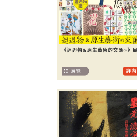
《𨑨迌物&原生藝術的交匯∞》
展覽
詳內