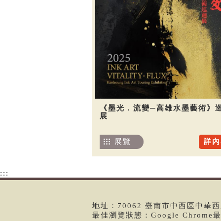
《墨光．流變─高雄水墨藝術》
展
展覽
詳內
:::
地址：70062 臺南市中西區中華西路二
最佳瀏覽狀態：Google Chrom