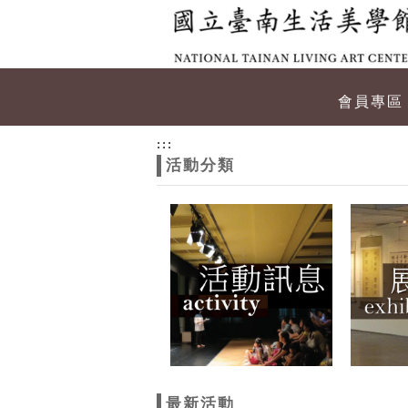
跳到主要內容
網站導覽
網
會員專區
站
:::
活動分類
主
題
最新活動