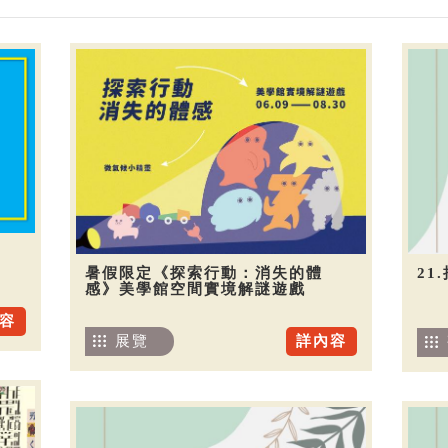
暑假限定《探索行動：消失的體
21
感》美學館空間實境解謎遊戲
容
展覽
詳內容