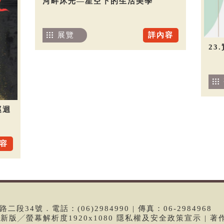
河畔沐光—星空下的生活美學
展覽
詳內容
23
巡迴
容
段34號．電話：(06)2984990 | 傳真：06-2984968
e最新版╱螢幕解析度1920x1080 隱私權及安全政策宣示 | 