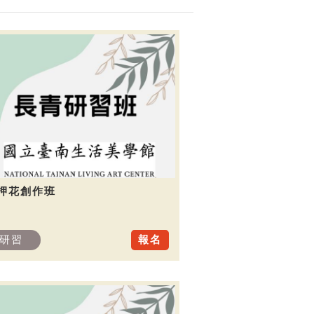
.押花創作班
研習
報名