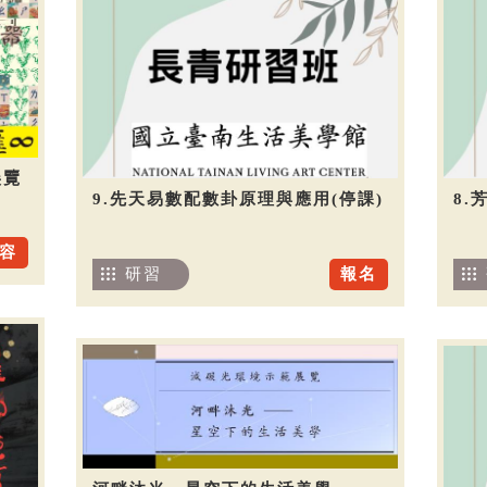
展覽
9.先天易數配數卦原理與應用(停課)
8.
容
研習
報名