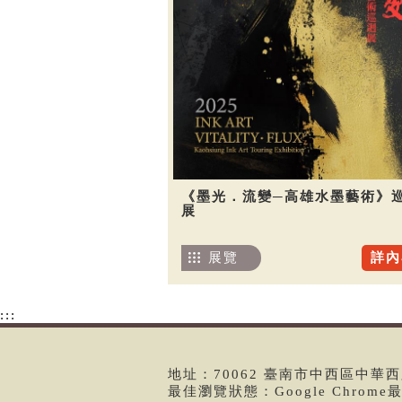
《墨光．流變─高雄水墨藝術》
展
展覽
詳內
:::
地址：70062 臺南市中西區中華西路二
最佳瀏覽狀態：Google Chrom