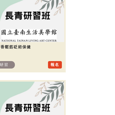
芳香鬆筋砭術保健
研習
報名