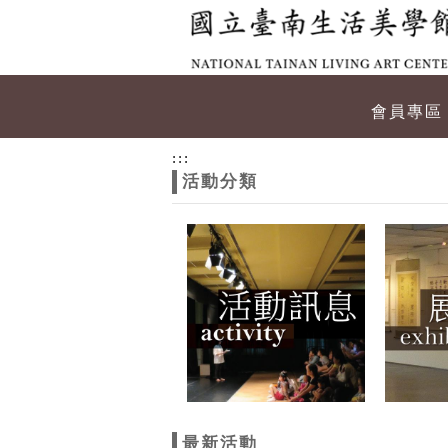
跳到主要內容
網站導覽
網
會員專區
站
:::
活動分類
主
題
最新活動