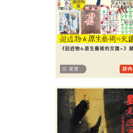
《𨑨迌物&原生藝術的交匯∞》
展覽
詳內