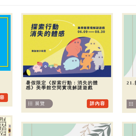
暑假限定《探索行動：消失的體
21
感》美學館空間實境解謎遊戲
容
展覽
詳內容