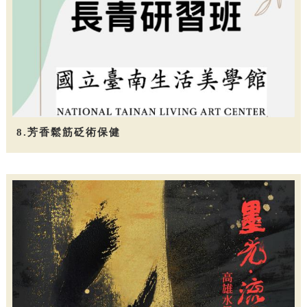
8.芳香鬆筋砭術保健