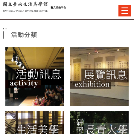
跳到主要內容
網站導覽
Togg
navi
網
:::
站
活動分類
主
題