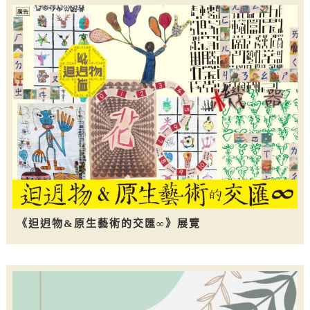
《𨑨迌物&原生藝術的交匯∞》展覽