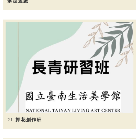
解謎遊戲
21.押花創作班