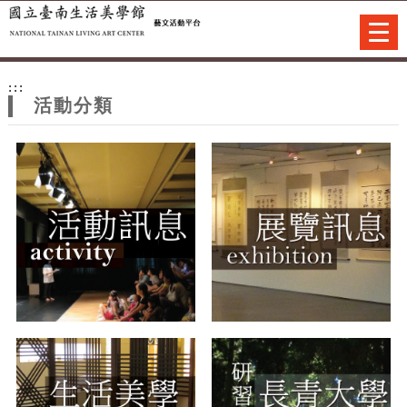
跳到主要內容
網站導覽
Togg
navi
網
:::
站
活動分類
主
題