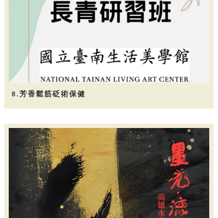
8.芳香鬆筋砭術保健