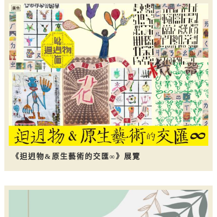
《𨑨迌物&原生藝術的交匯∞》展覽