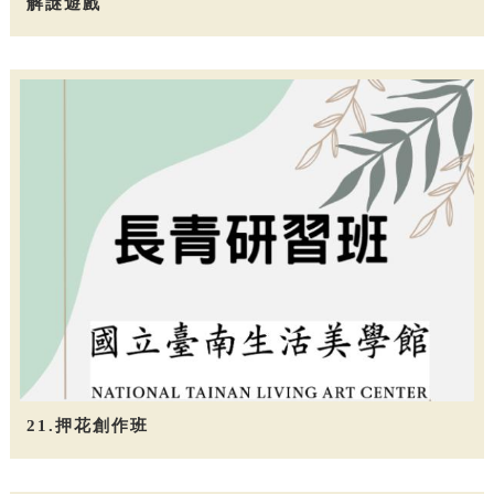
解謎遊戲
21.押花創作班