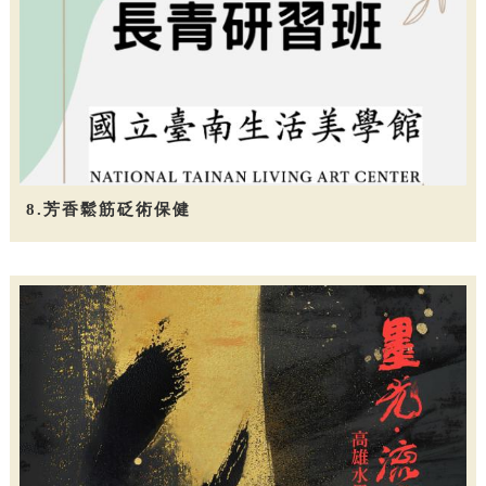
8.芳香鬆筋砭術保健