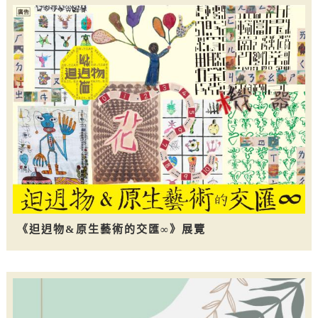
《𨑨迌物&原生藝術的交匯∞》展覽