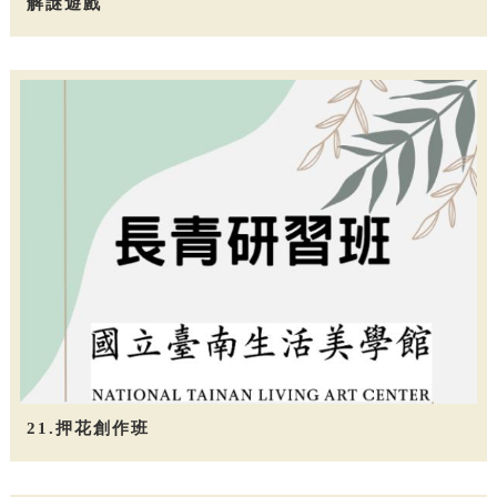
解謎遊戲
21.押花創作班