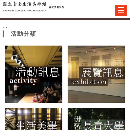
跳到主要內容
網站導覽
Togg
navi
網
:::
站
活動分類
主
題