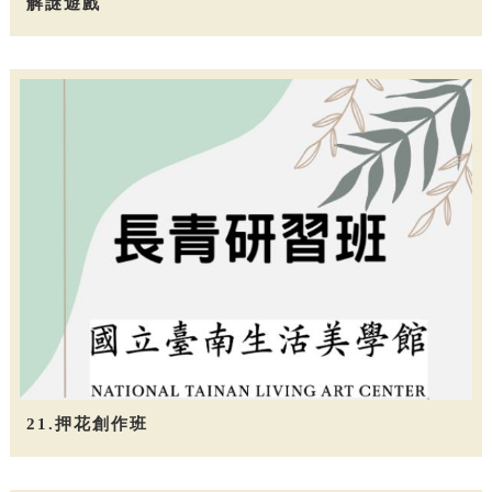
解謎遊戲
21.押花創作班