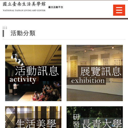
跳到主要內容
網站導覽
Togg
navi
網
:::
站
活動分類
主
題