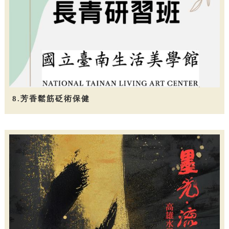
8.芳香鬆筋砭術保健