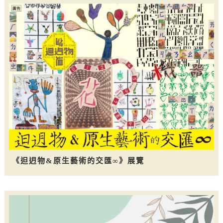
《𨑨迌物&原生藝術的交匯∞》展覽