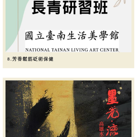
8.芳香鬆筋砭術保健