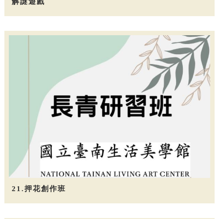
解謎遊戲
21.押花創作班