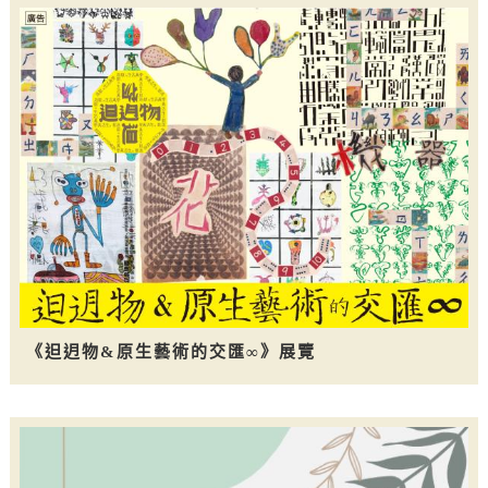
《𨑨迌物&原生藝術的交匯∞》展覽