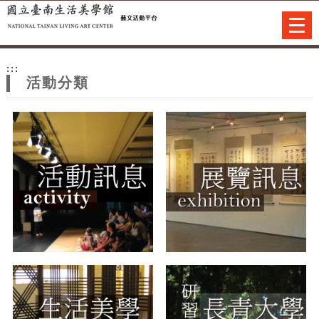
跳到主要內容
網站導覽
Togg
navi
網
:::
站
活動分類
主
題