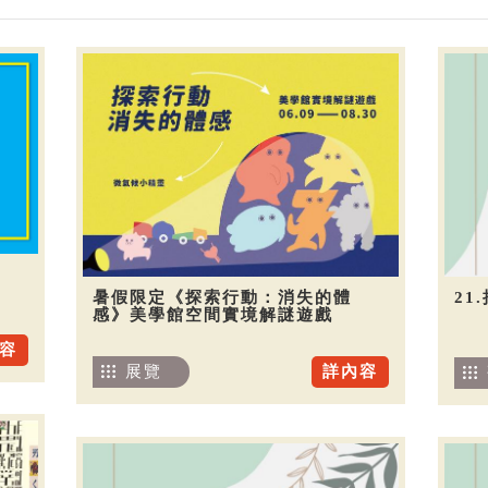
暑假限定《探索行動：消失的體
21
感》美學館空間實境解謎遊戲
容
展覽
詳內容