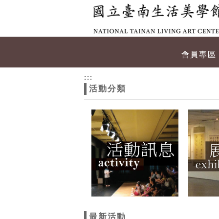
跳到主要內容
網站導覽
網
會員專區
站
:::
活動分類
主
題
最新活動