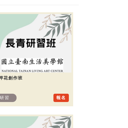
.押花創作班
研習
報名