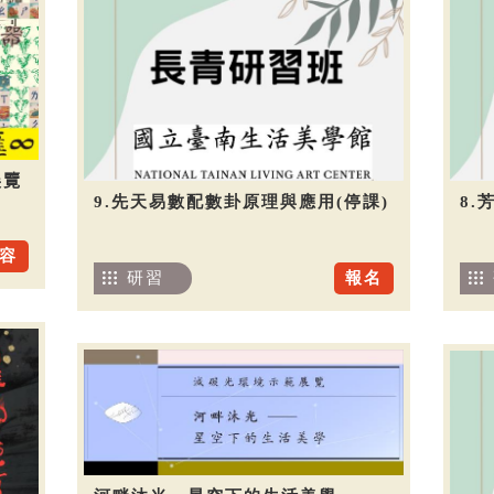
展覽
9.先天易數配數卦原理與應用(停課)
8.
容
研習
報名