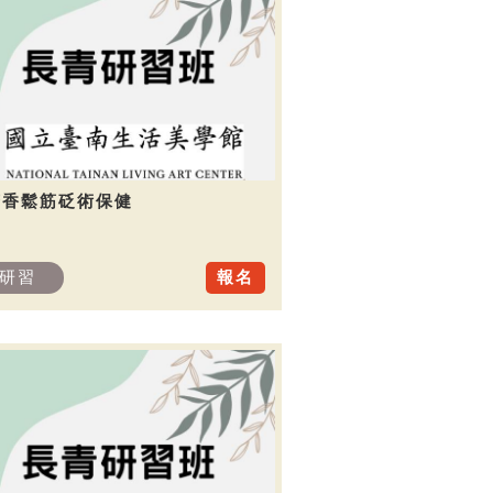
芳香鬆筋砭術保健
研習
報名