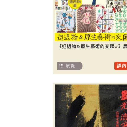
《𨑨迌物&原生藝術的交匯∞》
展覽
詳內