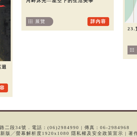
河畔沐光—星空下的生活美學
展覽
詳內容
23
巡迴
容
段34號．電話：(06)2984990 | 傳真：06-2984968
e最新版╱螢幕解析度1920x1080 隱私權及安全政策宣示 | 