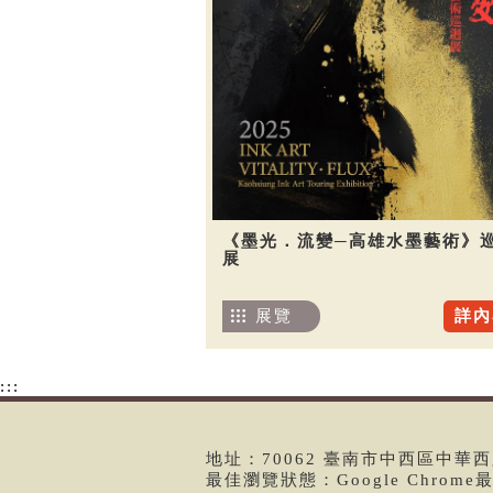
《墨光．流變─高雄水墨藝術》
展
展覽
詳內
:::
地址：70062 臺南市中西區中華西路二
最佳瀏覽狀態：Google Chrom