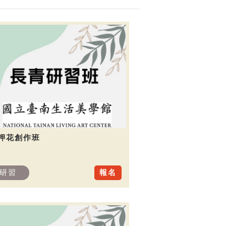
.押花創作班
研習
報名