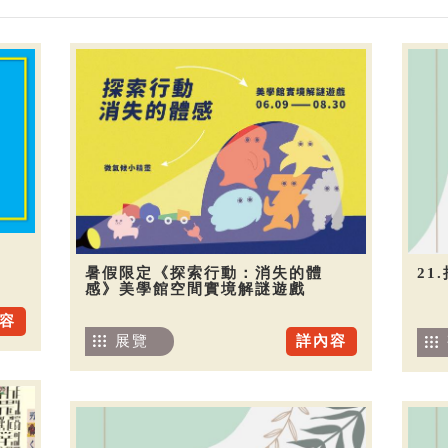
暑假限定《探索行動：消失的體
21
感》美學館空間實境解謎遊戲
容
展覽
詳內容