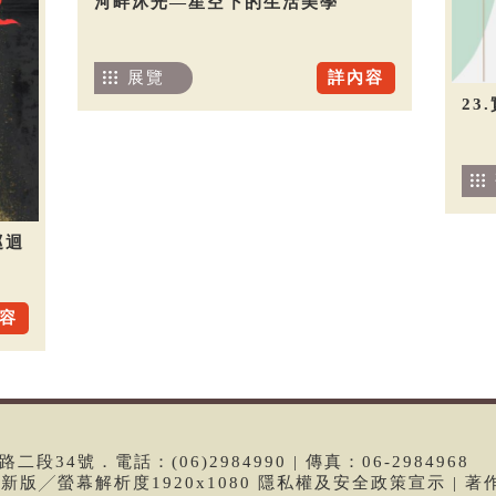
河畔沐光—星空下的生活美學
展覽
詳內容
23
巡迴
容
段34號．電話：(06)2984990 | 傳真：06-2984968
e最新版╱螢幕解析度1920x1080 隱私權及安全政策宣示 | 