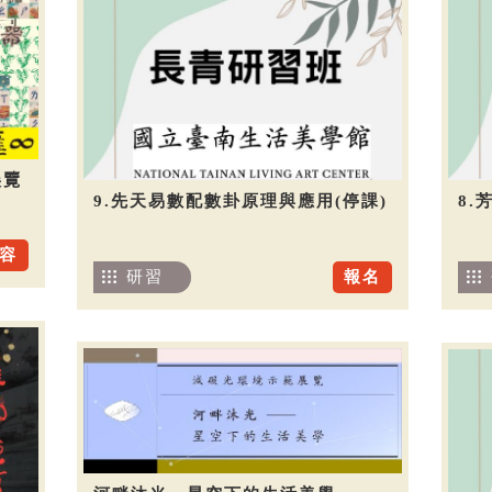
展覽
9.先天易數配數卦原理與應用(停課)
8.
容
研習
報名