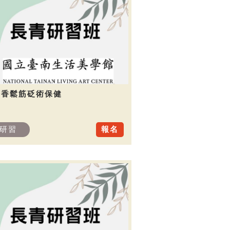
芳香鬆筋砭術保健
研習
報名