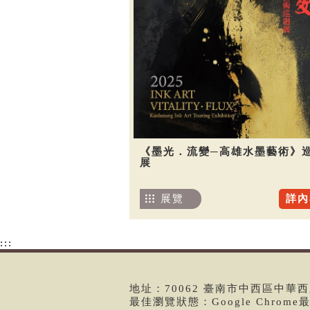
《墨光．流變─高雄水墨藝術》
展
展覽
詳內
:::
地址：70062 臺南市中西區中華西路二
最佳瀏覽狀態：Google Chrom