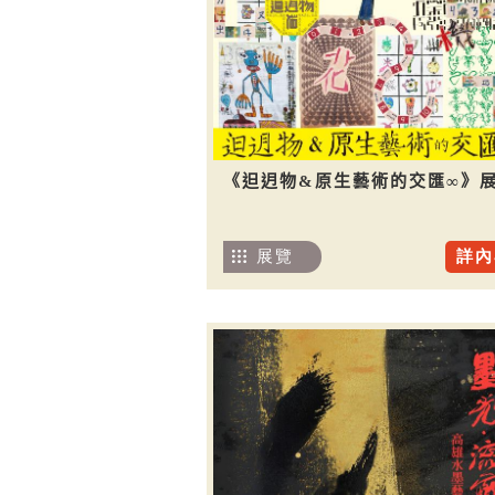
《𨑨迌物&原生藝術的交匯∞》
展覽
詳內