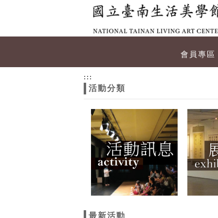
跳到主要內容
網站導覽
網
會員專區
站
:::
活動分類
主
題
最新活動