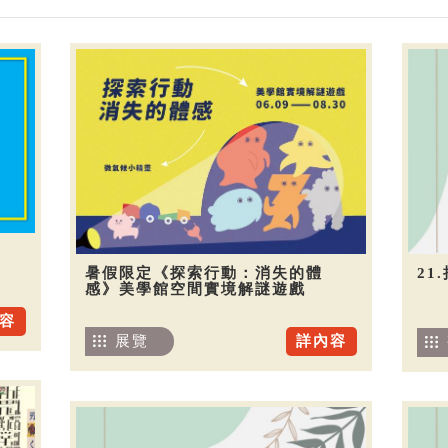
暑假限定《探索行動：消失的體
21
感》美學館空間實境解謎遊戲
容
展覽
詳內容