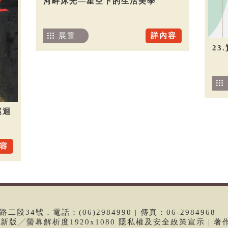
河畔沐光—星空下的生活美學
展覽
詳內容
23
巡迴
容
段34號．電話：(06)2984990 | 傳真：06-2984968
e最新版╱螢幕解析度1920x1080 隱私權及安全政策宣示 | 