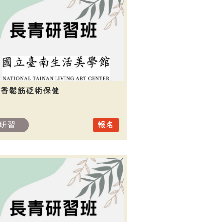
芳香鬆筋砭術保健
研習
報名