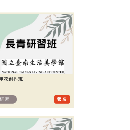
.押花創作班
研習
報名