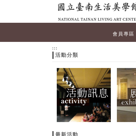
跳到主要內容
網站導覽
網
會員專區
站
:::
活動分類
主
題
最新活動