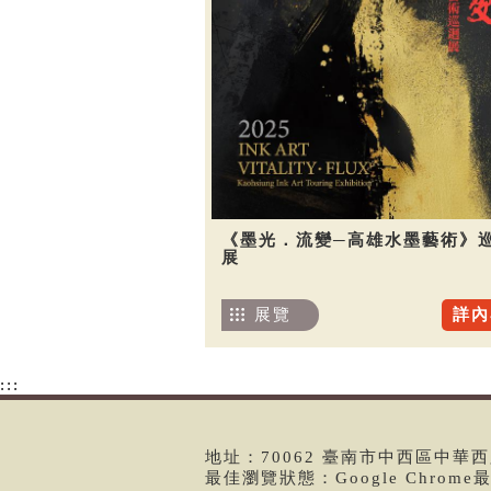
《墨光．流變─高雄水墨藝術》
展
展覽
詳內
:::
地址：70062 臺南市中西區中華西路二
最佳瀏覽狀態：Google Chrom