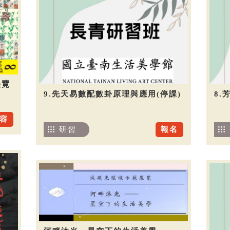
展覽
9.先天易數配數卦原理與應用(停課)
8.
容
研習
報名