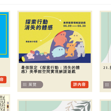
暑假限定《探索行動：消失的體
21
感》美學館空間實境解謎遊戲
容
展覽
詳內容