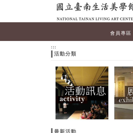
跳到主要內容
網站導覽
網
會員專區
站
:::
活動分類
主
題
最新活動