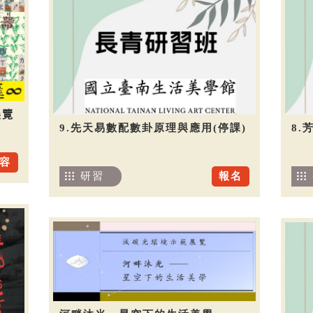
展覽
9.先天易數配數卦原理與應用(停課)
8.
容
研習
報名