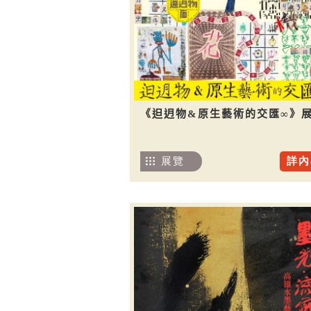
《𨑨迌物&原生藝術的交匯∞》
展覽
詳內