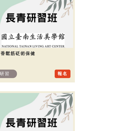
芳香鬆筋砭術保健
研習
報名