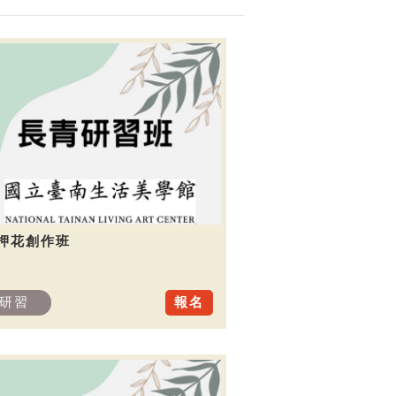
.押花創作班
研習
報名