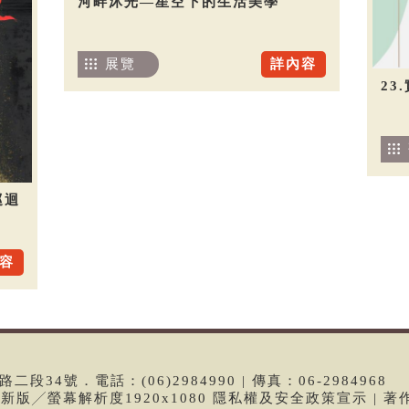
河畔沐光—星空下的生活美學
展覽
詳內容
23
巡迴
容
段34號．電話：(06)2984990 | 傳真：06-2984968
e最新版╱螢幕解析度1920x1080 隱私權及安全政策宣示 | 