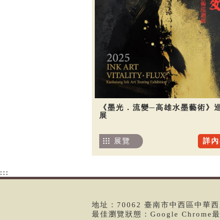
《墨光．流變─高雄水墨藝術》
展
展覽
詳內
:::
地址：70062 臺南市中西區中華西路二
最佳瀏覽狀態：Google Chrom