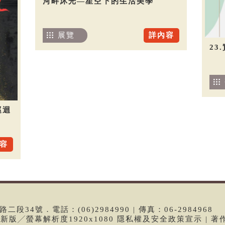
河畔沐光—星空下的生活美學
展覽
詳內容
23
巡迴
容
段34號．電話：(06)2984990 | 傳真：06-2984968
e最新版╱螢幕解析度1920x1080 隱私權及安全政策宣示 | 