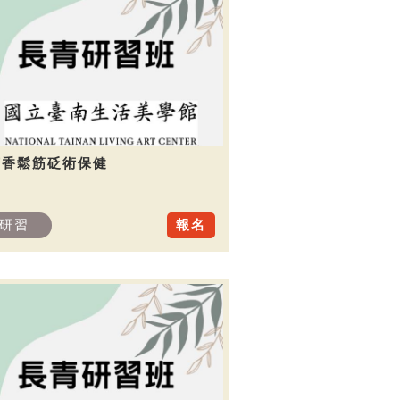
芳香鬆筋砭術保健
研習
報名