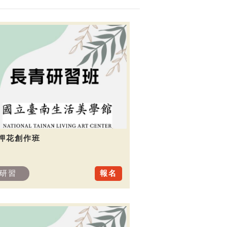
.押花創作班
研習
報名