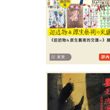
《𨑨迌物&原生藝術的交匯∞》
展覽
詳內