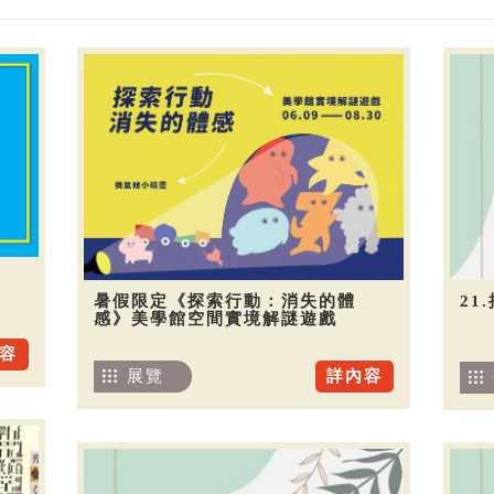
暑假限定《探索行動：消失的體
21
感》美學館空間實境解謎遊戲
容
展覽
詳內容