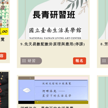
展覽
9.先天易數配數卦原理與應用(停課)
8.
容
研習
報名