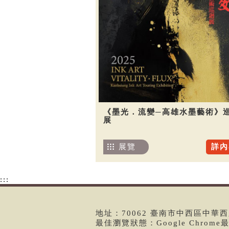
《墨光．流變─高雄水墨藝術》
展
展覽
詳內
:::
地址：70062 臺南市中西區中華西路二
最佳瀏覽狀態：Google Chrom