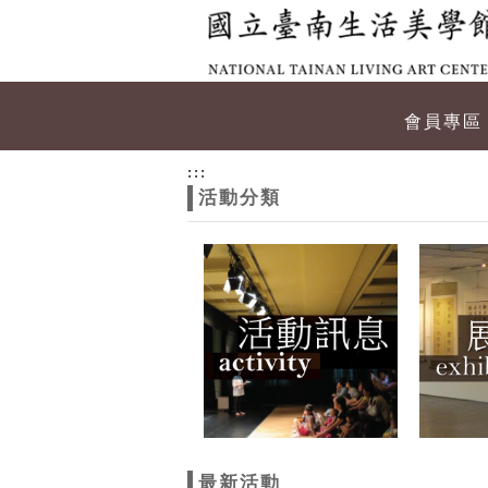
跳到主要內容
網站導覽
網
會員專區
站
:::
活動分類
主
題
最新活動