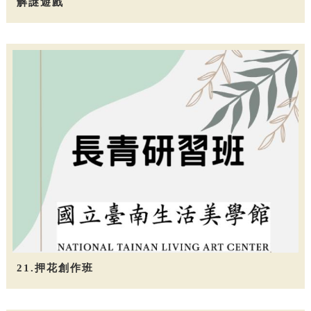
解謎遊戲
21.押花創作班