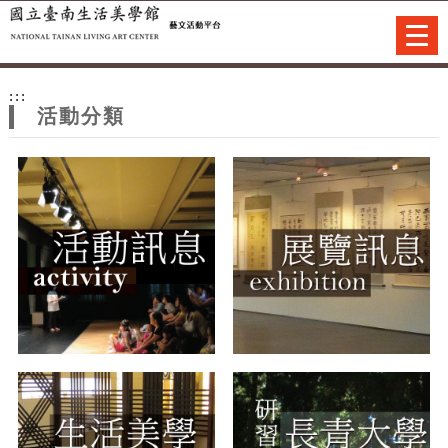
跳到主要內容
網站導覽
Togg
navi
網
:::
站
活動分類
主
題