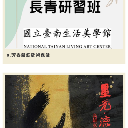
8.芳香鬆筋砭術保健