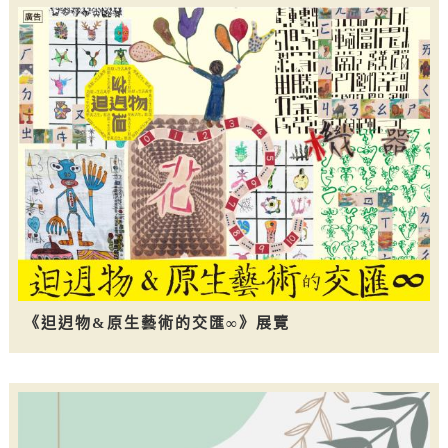
《𨑨迌物&原生藝術的交匯∞》展覽