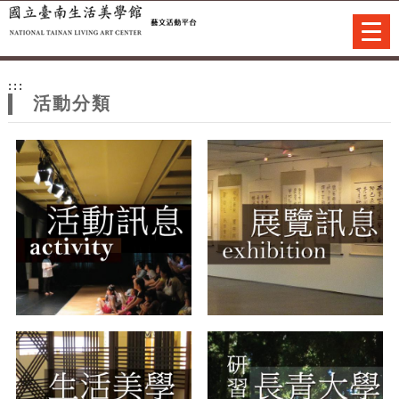
跳到主要內容
網站導覽
Togg
navi
網
:::
站
活動分類
主
題