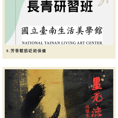
8.芳香鬆筋砭術保健