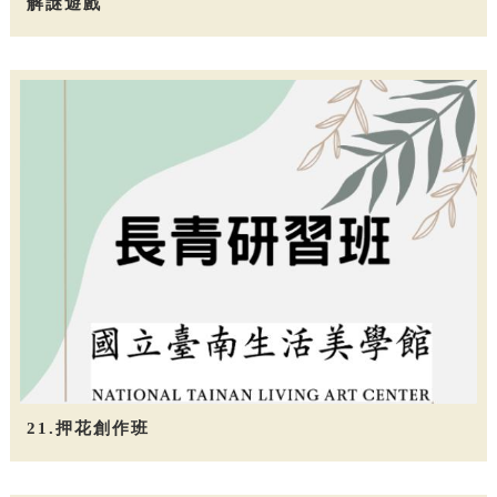
解謎遊戲
21.押花創作班