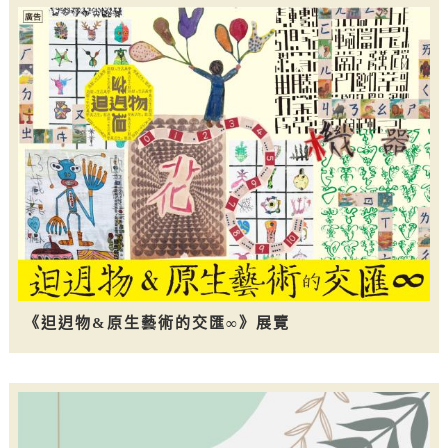
《𨑨迌物&原生藝術的交匯∞》展覽