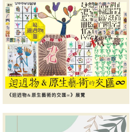
《𨑨迌物&原生藝術的交匯∞》展覽