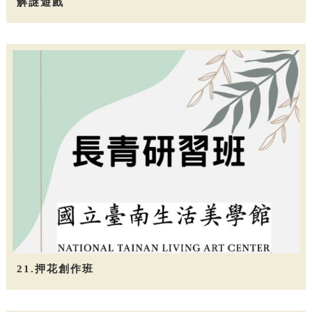
解謎遊戲
21.押花創作班