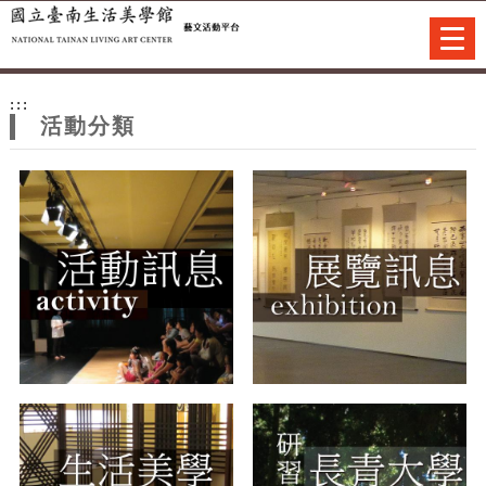
跳到主要內容
網站導覽
Togg
navi
網
:::
站
活動分類
主
題