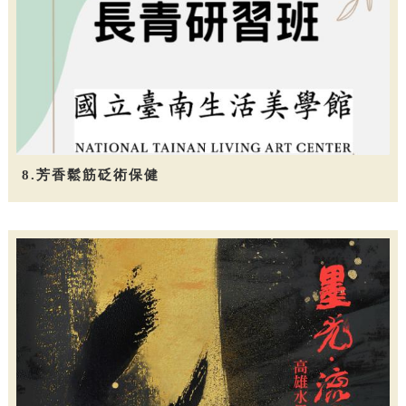
8.芳香鬆筋砭術保健