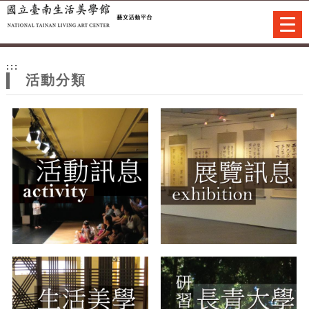
跳到主要內容
網站導覽
Togg
navi
網
:::
站
活動分類
主
題