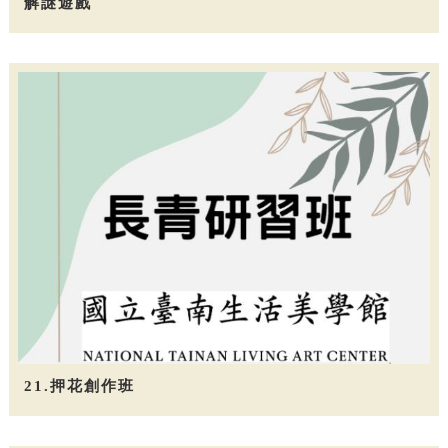
解謎遊戲
21.押花創作班