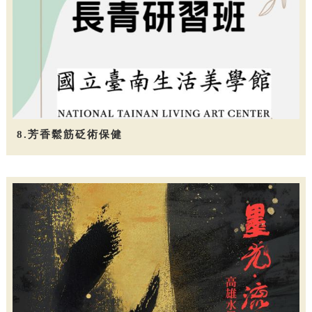
8.芳香鬆筋砭術保健