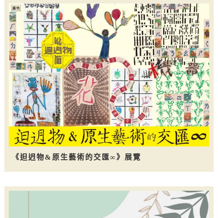
《𨑨迌物&原生藝術的交匯∞》展覽