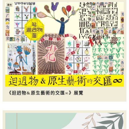
《𨑨迌物&原生藝術的交匯∞》展覽