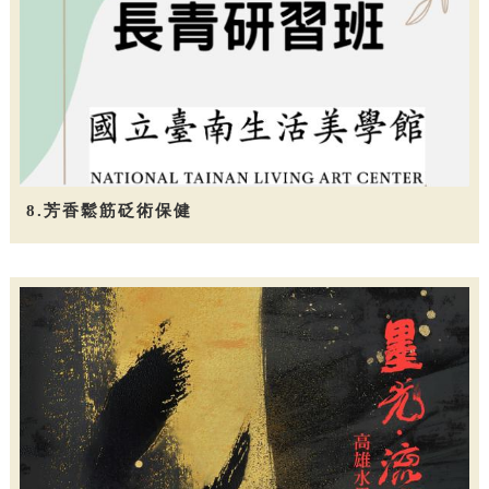
8.芳香鬆筋砭術保健