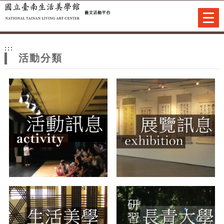
跳到主要內容
網站導覽
Togg
navi
網
:::
站
活動分類
主
題