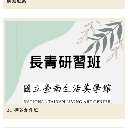
解謎遊戲
21.押花創作班