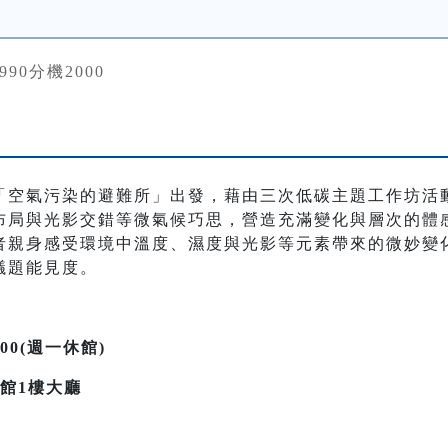
4990分機2000
「空氣污染的避難所」出發，藉由三次低碳主題工作坊活
布局與光影交錯等微氣候巧思，營造充滿變化與層次的體
者親身感受環境中溫度、濕度與光影等元素帶來的微妙變
議題能見度。
7:00(週一休館)
館1樓大廳