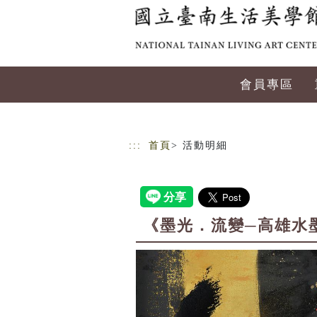
跳到主要內容
網站導覽
會員專區
:::
首頁
> 活動明細
《墨光．流變─高雄水