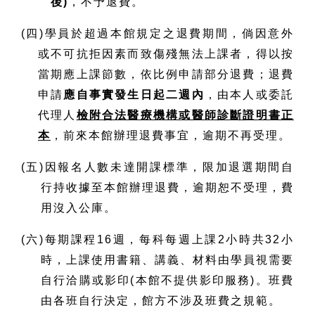
後)
，不予退費。
(四)學員於超過本館規定之退費期間，倘因意外
或不可抗拒因素而致傷殘無法上課者，得以按
當期應上課節數，依比例申請部分退費；退費
申請
應自事實發生日起二週內
，由本人或委託
代理人
檢附合法醫療機構或醫師診斷證明書正
本
，前來本館辦理退費事宜，逾期不再受理。
(五)因報名人數未達開課標準，限加退選期間自
行持收據至本館辦理退費，逾期恕不受理，費
用沒入公庫。
(六)每期課程16週，每科每週上課2小時共32小
時，上課使用書籍、講義、材料由學員視需要
自行洽購或影印(本館不提供影印服務)。班費
由各班自行決定，館方不涉及班費之規範。