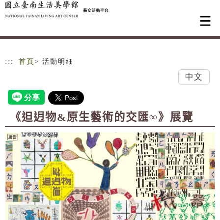
跳到主要內容
網站導覽
:::
首頁
> 活動明細
中文
《𨑨迌物&原生藝術的交匯∞》展覽