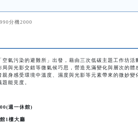
4990分機2000
「空氣污染的避難所」出發，藉由三次低碳主題工作坊活
布局與光影交錯等微氣候巧思，營造充滿變化與層次的體
者親身感受環境中溫度、濕度與光影等元素帶來的微妙變
議題能見度。
7:00(週一休館)
館1樓大廳