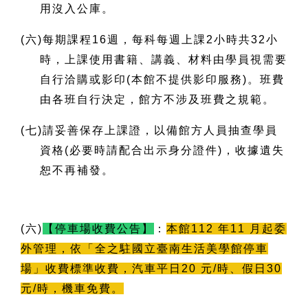
用沒入公庫。
(
六)每期課程16週，每科每週上課2小時共32小
時，上課使用書籍、講義、材料由學員視需要
自行洽購或影印(本館不提供影印服務)。班費
由各班自行決定，館方不涉及班費之規範。
(
七)請妥善保存上課證，以備館方人員抽查學員
資格(必要時請配合出示身分證件)，收據遺失
恕不再補發。
(
六)
【停車場收費公告】
：
本館112 年11 月起委
外管理，依「全之駐國立臺南生活美學館停車
場」收費標準收費，汽車平日20 元/時、假日30
元/時，機車免費。