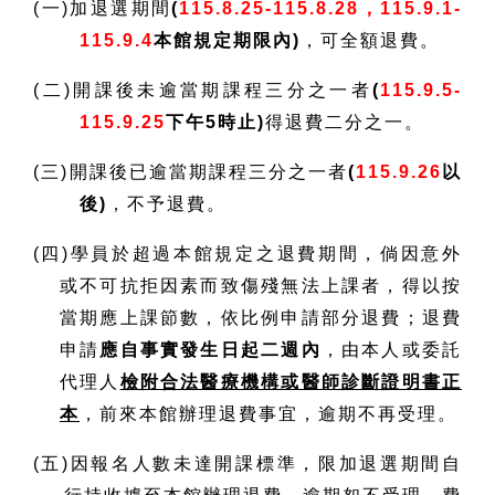
(一)加退選期間
(
115.8.25-115.8.28，115.9.1-
115.9.4
本館規定期限內)
，可全額退費。
(二)開課後未逾當期課程三分之一者
(
115.9.5-
115.9.25
下午5時止)
得退費二分之一。
(三)開課後已逾當期課程三分之一者
(
115.9.26
以
後)
，不予退費。
(四)學員於超過本館規定之退費期間，倘因意外
或不可抗拒因素而致傷殘無法上課者，得以按
當期應上課節數，依比例申請部分退費；退費
申請
應自事實發生日起二週內
，由本人或委託
代理人
檢附合法醫療機構或醫師診斷證明書正
本
，前來本館辦理退費事宜，逾期不再受理。
(五)因報名人數未達開課標準，限加退選期間自