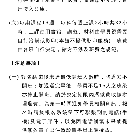
行持收據至本館辦理退費，逾期恕不受理，費
用沒入公庫。
(六)每期課程16週，每科每週上課2小時共32小
時，上課使用書籍、講義、材料由學員視需要
自行洽購或影印(本館不提供影印服務)。班費
由各班自行決定，館方不涉及班費之規範。
【注意事項】
(一) 報名結束後未達最低開班人數時，將通知不
開班；加退選完畢後，學員不足15人之班級
亦停止開班。請於規定期限內憑繳費收據辦
理退費。為第一時間通知學員相關資訊，報
名時請於報名系統留下可聯繫到的電話(手
機)及電子郵件，以免因電話聯繫未果或提
供無效電子郵件致影響學員上課權益。