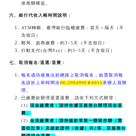
保相關權益。
六、銀行代收
入帳時間說明：
ATM轉帳、臺灣銀行臨櫃繳費：當天～隔天（不
含假日）
郵局、超商繳費：約3~5天（不含假日）
行動支付(台灣Pay)：約3~5天（不含假日）
七、取消報名/退選/退費：
報名成功後無法於網路上取消報名，如需取消報
名請於上班時間洽
06-2984990＃6011
承辦人員辦
理。
已繳費欲辦理退選退費，請依下列方式辦理：
(1)
現金繳費者：請持收據至服務台辦理現金退
費。
(2)
金流繳費者：請持繳款單第一聯留存聯（需
蓋收訖章）及繳款證明（收據）共2張，至服務台
辦理現金退費。