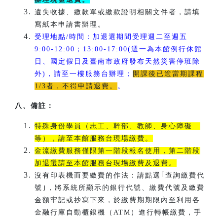
遺失收據、繳款單或繳款證明相關文件者，請填
寫紙本申請書辦理。
受理地點/時間：加退選期間受理週二至週五
9:00-12:00；13:00-17:00(週一為本館例行休館
日、國定假日及臺南市政府發布天然災害停班除
外)，請至一樓服務台辦理；
開課後已逾當期課程
1/3者，不得申請退費。
。
八、備註：
特殊身份學員（志工、幹部、教師、身心障礙…
等），請至本館服務台現場繳費。
金流繳費服務僅限第一階段報名使用，第二階段
加退選請至本館服務台現場繳費及退費。
沒有印表機而要繳費的作法：請點選｢查詢繳費代
號｣，將系統所顯示的銀行代號、繳費代號及繳費
金額牢記或抄寫下來，於繳費期期限內至利用各
金融行庫自動櫃銀機（ATM）進行轉帳繳費，手