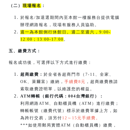
（二）
現場報名
：
於報名/加退選期間內至本館一樓服務台提供電腦
辦理網路報名，現場有服務人員協助。
週一為本館例行休館日。週二至週六，9:00-
12:00；13:00-17:00
。
五、繳費方式：
報名成功後，可選擇以下方式進行繳費：
超商繳費：
於全省各超商門市（7-11、全家、
OK、萊爾富）繳納，
手續費8元
，超商繳費務請
索取繳費證明單，以維護您的權益。
ATM轉帳（銀行代碼：004台灣銀行）：
利用網路ATM、自動櫃員機（ATM）進行繳費；
轉帳帳號（繳費代號）標示於繳費單據上方，如
為跨行交易，須另付
12～15元手續費。
***如使用郵局實體ATM（自動櫃員機）繳費，