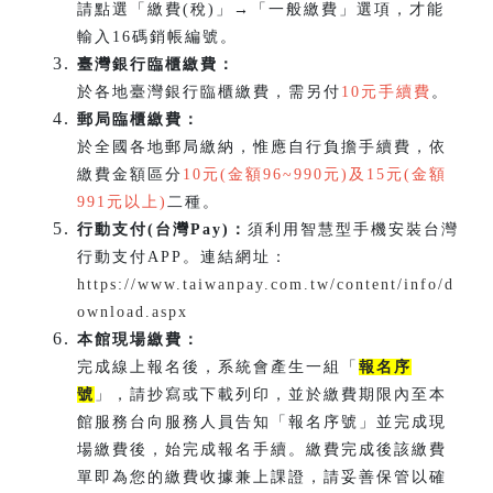
請點選「繳費(稅)」→「一般繳費」選項，才能
輸入16碼銷帳編號。
臺灣銀行臨櫃繳費：
於各地臺灣銀行臨櫃繳費，需另付
10元手續費
。
郵局臨櫃繳費：
於全國各地郵局繳納，惟應自行負擔手續費，依
繳費金額區分
10元(金額96~990元)及15元(金額
991元以上)
二種。
行動支付(台灣Pay)：
須利用智慧型手機安裝台灣
行動支付APP。連結網址：
https://www.taiwanpay.com.tw/content/info/d
ownload.aspx
本館現場繳費：
完成線上報名後，系統會產生一組「
報名序
號
」，請抄寫或下載列印，並於繳費期限內至本
館服務台向服務人員告知「報名序號」並完成現
場繳費後，始完成報名手續。繳費完成後該繳費
單即為您的繳費收據兼上課證，請妥善保管以確