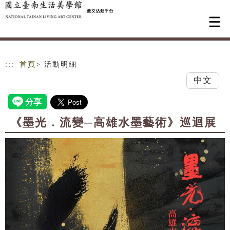
跳到主要內容
網站導覽
:::
首頁
> 活動明細
中文
《墨光．流變─高雄水墨藝術》巡迴展