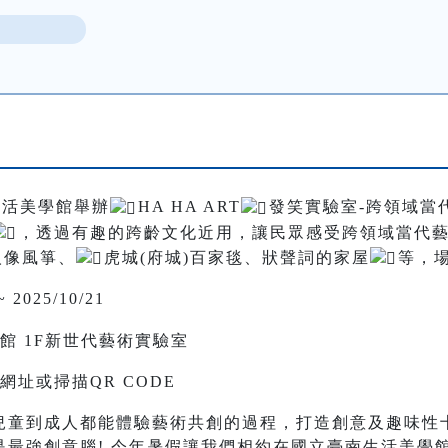
生活美學館舉辦
HA HA ART
發笑實驗室-跨領域當
，透過有趣的跨齡文化近用，讓民眾感受跨領域當代
人像風箏、
虎城(府城)百家毯、狀聲詞的家屋
等，場
2025/10/21
館 1F新世代藝術實驗室
址或掃描QR CODE
兒童到成人都能體驗藝術共創的過程，打造創意及趣味性
是最強創意腦! 今年暑假讓我們相約在國立臺南生活美學