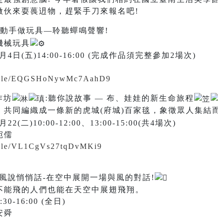
做伙來耍葨迌物，趕緊手刀來報名吧!
動手做玩具—聆聽蟬鳴聲響!
機械玩具
4日(五)14:00-16:00 (完成作品須完整參加2場次)
ms.gle/EQGSHoNywMc7AahD9
作坊
:聽你說故事 — 布、娃娃的新生命旅程
，共同編織成一條新的虎城(府城)百家毯，象徵眾人集結
二)10:00-12:00、13:00-15:00(共4場次)
宛儒
s.gle/VL1CgVs27tqDvMKi9
風說悄悄話-在空中展開一場與風的對話!
不能飛的人們也能在天空中展翅飛翔。
0-16:00 (全日)
安舜