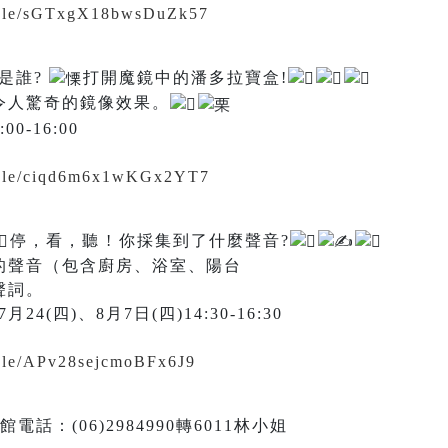
s.gle/sGTxgX18bwsDuZk57
是誰?
打開魔鏡中的潘多拉寶盒!
令人驚奇的鏡像效果。
0-16:00
s.gle/ciqd6m6x1wKGx2YT7
停，看，聽 ! 你採集到了什麼聲音?
的聲音（包含廚房、浴室、陽台
聲詞。
4(四)、8月7日(四)14:30-16:30
.gle/APv28sejcmoBFx6J9
話：(06)2984990轉6011林小姐