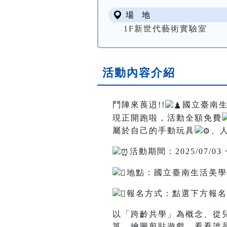
場 地
1F新世代藝術實驗室
活動內容介紹
鬥陣來葨迌!!
國立臺南
現正開跑啦，活動全額免費
屬於自己的手動玩具
、
活動期間：2025/07/03 ~ 
地點：國立臺南生活美學
報名方式：點選下方報名網
以「跨齡共學」為概念、從
箏、繪圖剪貼遊戲。看看誰