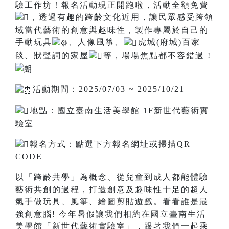
驗工作坊！報名活動現正開跑啦，活動全額免費
，透過有趣的跨齡文化近用，讓民眾感受跨領
域當代藝術的創意與趣味性，製作專屬於自己的
手動玩具
、人像風箏、
虎城(府城)百家
毯、狀聲詞的家屋
等，場場焦點都不容錯過 !
活動期間：2025/07/03 ~ 2025/10/21
地點：國立臺南生活美學館 1F新世代藝術實
驗室
報名方式：點選下方報名網址或掃描QR
CODE
以「跨齡共學」為概念、從兒童到成人都能體驗
藝術共創的過程，打造創意及趣味性十足的超人
氣手做玩具、風箏、繪圖剪貼遊戲。看看誰是最
強創意腦! 今年暑假讓我們相約在國立臺南生活
美學館「新世代藝術實驗室」，跟著我們一起乘