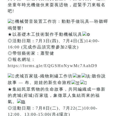
坐童年時光機做伙來耍葨迌物，趕緊手刀來報名
吧!
機械聲音裝置工作坊：動動手做玩具—聆聽蟬
鳴聲響!
★以基礎木工技術製作手動機械玩具
◎活動日期：7月3日(四)、7月4日(五)14:00-
16:00 (完成作品須完整參加2場次)
◎帶領藝術家：蕭聖健
◎報名網址：
https://forms.gle/EQGSHoNywMc7AahD9
虎城百家毯-織物刺繡工作坊
:聽你說
故事 — 布、娃娃的新生命旅程
★集結民眾舊物的生命故事，共同編織成一條新
的虎城(府城)百家毯，象徵眾人集結而來的福
氣。
◎活動日期：7月8日(二)、7月22(二)10:00-
12:00、13:00-15:00(共4場次)