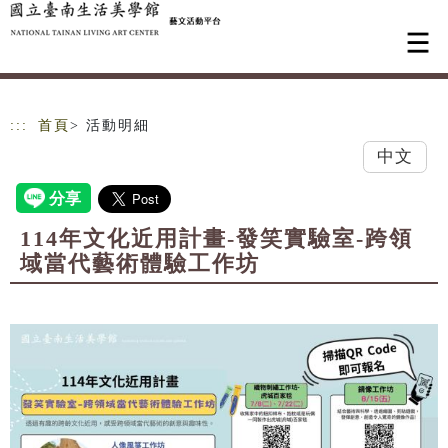
跳到主要內容
網站導覽
:::
首頁
> 活動明細
中文
114年文化近用計畫-發笑實驗室-跨領
域當代藝術體驗工作坊