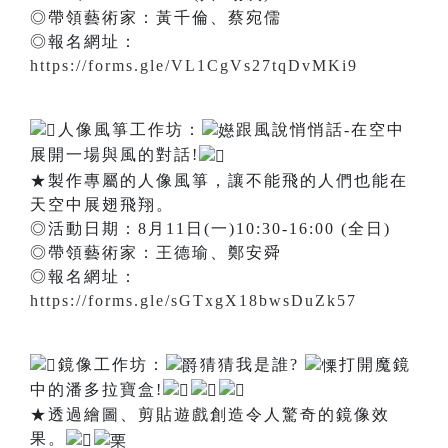
◎帶領藝術家：黃千倫、蔡宛儒
◎報名網址：
https://forms.gle/VL1CgVs27tqDvMKi9
人像風箏工作坊：
跟風說悄悄話-在空中
展開一場與風的對話!
★製作專屬的人像風箏，讓不能飛的人們也能在
天空中展翅飛翔。
◎活動日期：8月11日(一)10:30-16:00 (全日)
◎帶領藝術家：王德瑜、鄭安舜
◎報名網址：
https://forms.gle/sGTxgX18bwsDuZk57
鏡像工作坊：
猜猜我是誰?
打開魔鏡
中的潘多拉寶盒!
★透過繪圖、剪貼遊戲創造令人驚奇的鏡像效
果。