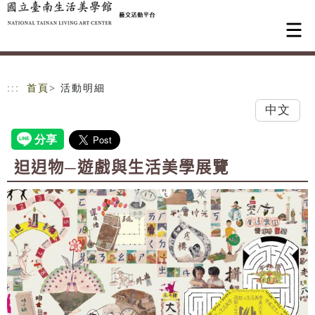
跳到主要內容
網站導覽
:::
首頁
> 活動明細
中文
𨑨迌物─遊戲與生活美學展覽